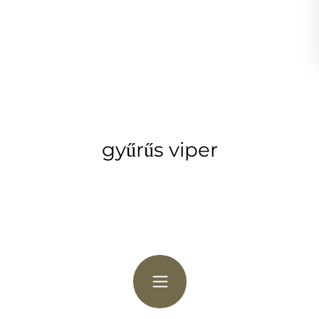
gyűrűs viper
Kövesse az utat