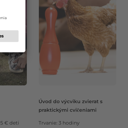
Úvod do výcviku zvierat s
praktickými cvičeniami
25 € deti
Trvanie: 3 hodiny