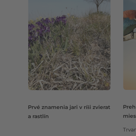
Preh
Prvé znamenia jari v ríši zvierat
mies
a rastlín
Trvan