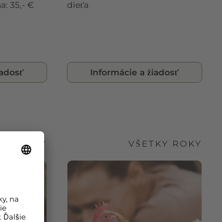
a: 35,- €
dieťa
iadosť
Informácie a žiadosť
TKY ROKY
VŠETKY ROKY