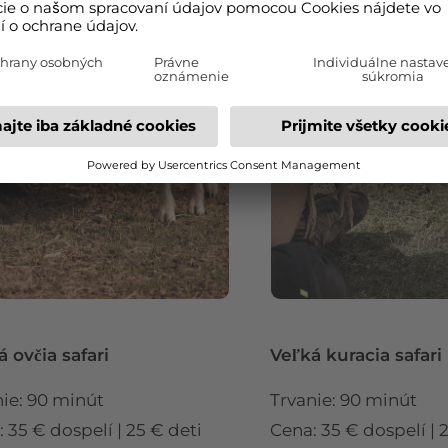
 ovčia safari
Veľká kuracia safari
nie: 90 minút
Trvanie: 90 minút
 35 € dospelí | 25 € deti
Cena: 35 € dospelí | 