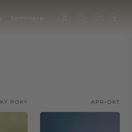
y
Semináre
TKY ROKY
APR-OKT