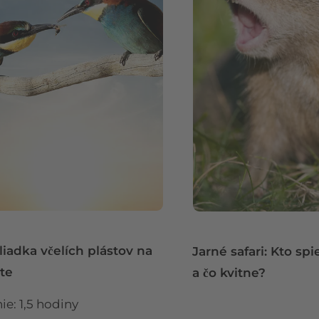
liadka včelích plástov na
Jarné safari: Kto spi
te
a čo kvitne?
ie: 1,5 hodiny