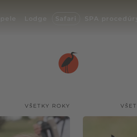
pele
Lodge
Safari
SPA procedúr
VŠETKY ROKY
VŠE