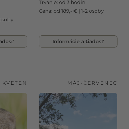
Trvanie: od 3 hodín
Cena: od 189,- € | 1-2 osoby
 osoby
iadosť
Informácie a žiadosť
- KVETEN
MÁJ-ČERVENEC