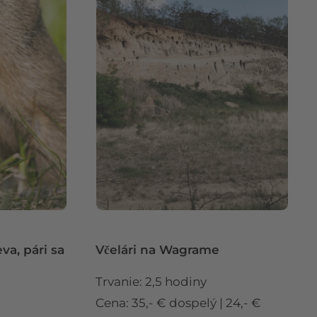
eva, pári sa
Včelári na Wagrame
Trvanie: 2,5 hodiny
Cena: 35,- € dospelý | 24,- €