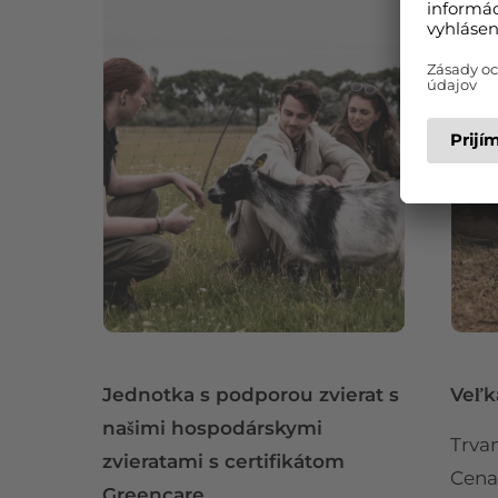
Jednotka s podporou zvierat s
Veľká
našimi hospodárskymi
Trva
zvieratami s certifikátom
Cena:
Greencare