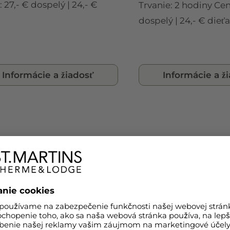
 27,- € dospelý | 24,- €
Trvanie: 2 hodiny Cen
a
dospelý | 24,- € dieťa
Informácie a žiadosť
Informácie a ž
VŠETKY ROKY
VŠE