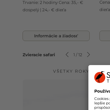
Cena:
Trvanie: 2 hodiny Cena: 35,- €
dieť
dospelý | 24,- € dieťa
Informácie a žiadosť
Zvieracie safari
1
/
12
VŠETKY ROKY