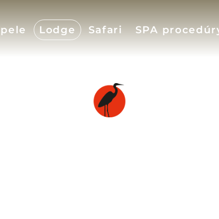
pele
Lodge
Safari
SPA procedúr