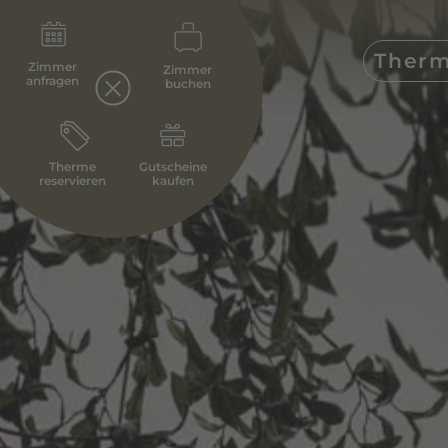
Ther
Zimmer
Zimmer
anfragen
buchen
Therme
Gutscheine
reservieren
kaufen