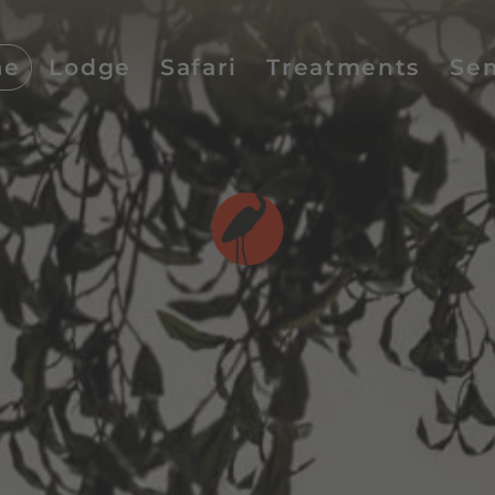
me
Lodge
Safari
Treatments
Se