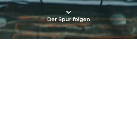
Der Spur folgen
lgäste
|
|
n
Therme reservieren
Wochenendausklan