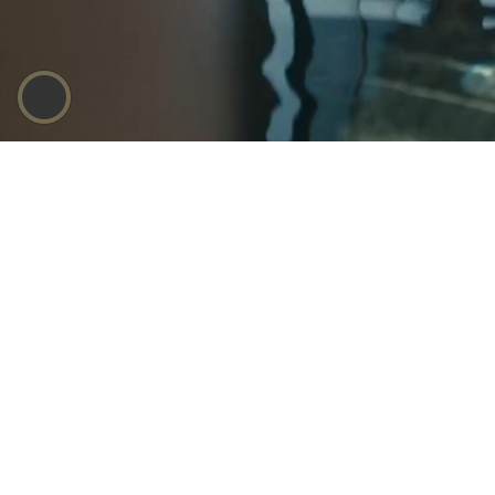
stmartins.at
Lodge
Spa – Exklusiv für Hote
Zimmer buche