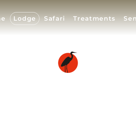
me
Lodge
Safari
Treatments
Se